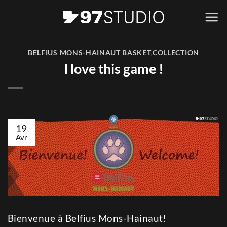
Passer
au
contenu
BELFIUS MONS-HAINAUT BASKET
,
COLLECTION
I love this game !
19
Avr
Bienvenue à Belfius Mons-Hainaut!