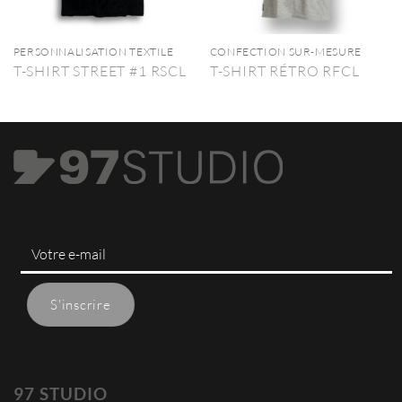
PERSONNALISATION TEXTILE
CONFECTION SUR-MESURE
T-SHIRT STREET #1 RSCL
T-SHIRT RÉTRO RFCL
97 STUDIO