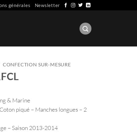
ons générales
Newsletter
/
CONFECTION SUR-MESURE
RFCL
ang & Marine
 Coton piqué – Manches longues – 2
iège – Saison 2013-2014