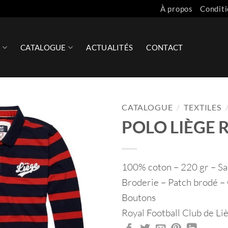
À propos
Conditi
S
CATALOGUE
ACTUALITÉS
CONTACT
CATALOGUE
/
TEXTILES
POLO LIÈGE 
100% coton – 220 gr – S
Broderie – Patch brodé –
Boutons
Royal Football Club de L