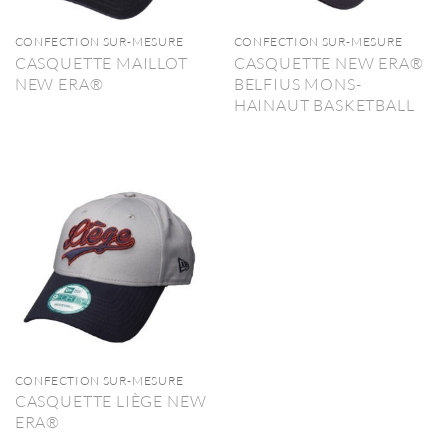
CONFECTION SUR-MESURE
CONFECTION SUR-MESURE
CASQUETTE MAILLOT
CASQUETTE NEW ERA®
NEW ERA®
BELFIUS MONS-
HAINAUT BASKETBALL
CONFECTION SUR-MESURE
CASQUETTE LIÈGE NEW
ERA®