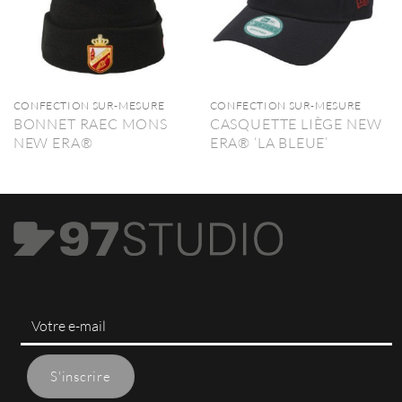
CONFECTION SUR-MESURE
CONFECTION SUR-MESURE
BONNET RAEC MONS
CASQUETTE LIÈGE NEW
NEW ERA®
ERA® ‘LA BLEUE’