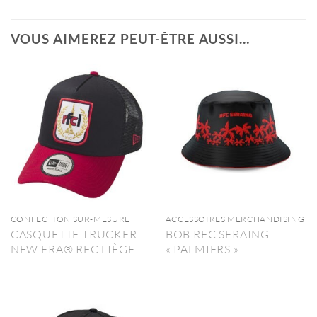
VOUS AIMEREZ PEUT-ÊTRE AUSSI…
CONFECTION SUR-MESURE
ACCESSOIRES MERCHANDISING
CASQUETTE TRUCKER
BOB RFC SERAING
NEW ERA® RFC LIÈGE
« PALMIERS »